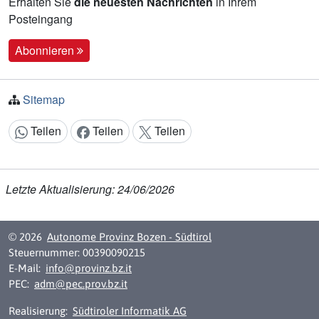
Erhalten Sie
die neuesten Nachrichten
in Ihrem
Posteingang
Abonnieren
Sitemap
Teilen
Teilen
Teilen
Inhalt teilen:
Letzte Aktualisierung: 24/06/2026
© 2026
Autonome Provinz Bozen - Südtirol
Steuernummer: 00390090215
E-Mail:
info@provinz.bz.it
PEC:
adm@pec.prov.bz.it
Realisierung:
Südtiroler Informatik AG